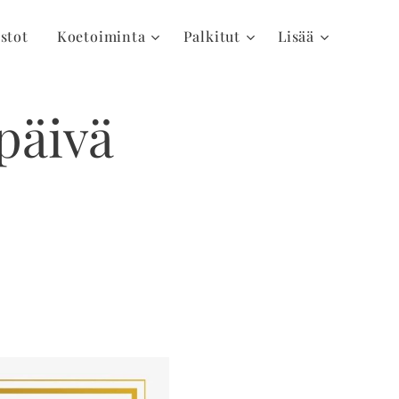
ostot
Koetoiminta
Palkitut
Lisää
päivä