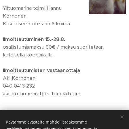
Ylituomarina toimii Hannu
Korhonen
Kokeeseen otetaan 6 koiraa
Ilmoittautuminen 15.-28.8.
osallistumismaksu 30€ / maksu suoritetaan
käteisellä koepaikalla.
Ilmoittautumisten vastaanottaja
Aki Korhonen
040 0413 232
aki_korhonen(at)protonmail.com
Share
Käytämme evästeitä mahdollistaaksemme
verkkosivustomme asianmukaisen toiminnan ja