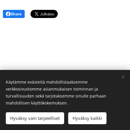
Share
Käytämme evästeitä mahdollistaaksemme
verkkosivustomme asianmukaisen toiminnan ja
turvallisuuden sekä tarjotaksemme sinulle parhaan
mahdollisen käyttökokemuksen.
© 2026
Viitasaaren Kennelkerho
Kaikki oikeudet pidätetään.
Hyväksy vain tarpeelliset
Hyväksy kaikki
Luotu
Webnodella
Evästeet