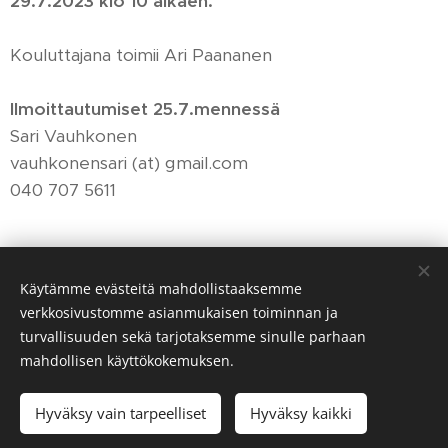
29.7.2023 klo 10 alkaen.
Kouluttajana toimii Ari Paananen
Ilmoittautumiset 25.7.mennessä
Sari Vauhkonen
vauhkonensari (at) gmail.com
040 707 5611
Share
Käytämme evästeitä mahdollistaaksemme
verkkosivustomme asianmukaisen toiminnan ja
turvallisuuden sekä tarjotaksemme sinulle parhaan
mahdollisen käyttökokemuksen.
© 2026
Viitasaaren Kennelkerho
Kaikki oikeudet pidätetään.
Hyväksy vain tarpeelliset
Hyväksy kaikki
Luotu
Webnodella
Evästeet